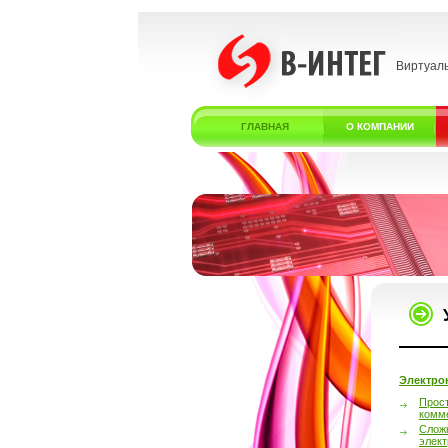
Виртуал
ГЛАВНАЯ
О КОМПАНИИ
Электро
Прос
комм
Слож
элек