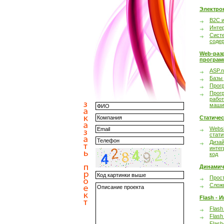
Электро
B2C 
Инте
Сист
соде
Web-раз
програм
ASP.n
Базы
Прог
Прог
работ
маши
Статиче
Websi
стати
Дизай
интег
код
Динамич
Прост
Сложн
Flash - 
Flash
Flash
Flash