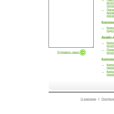
испол
техно
През
рекл
през
Корпора
Корпо
подго
Дизайн д
Корпо
печа
Пром
Отправить заказ
печа
Корпора
Корп
прил
Корп
прил
О компании
|
Портфол