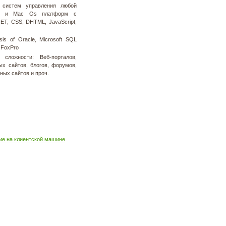
 систем управления любой
ix и Mac Os платформ с
NET, CSS, DHTML, JavaScript,
sis of Oracle, Microsoft SQL
, FoxPro
 сложности: Веб-порталов,
ых сайтов, блогов, форумов,
ных сайтов и проч.
ие на клиентской машине