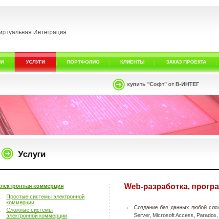
иртуальная Интеграция
ИИ
УСЛУГИ
ПОРТФОЛИО
КЛИЕНТЫ
ЗАКАЗ ПРОЕКТА
купить "Софт" от В-ИНТЕГ
Услуги
Web-разработка, прог
лектронная коммерция
Простые системы электронной
коммерции
Создание баз данных любой слож
Сложные системы
Server, Microsoft Access, Paradox,
электронной коммерции