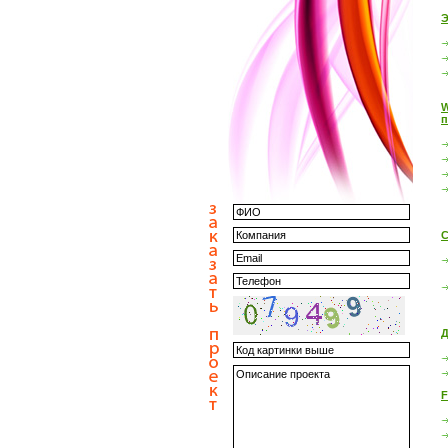
Э
W
п
С
Д
F