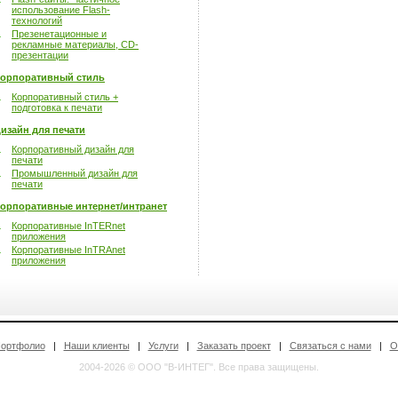
использование Flash-
технологий
Презенетационные и
рекламные материалы, CD-
презентации
орпоративный стиль
Корпоративный стиль +
подготовка к печати
изайн для печати
Корпоративный дизайн для
печати
Промышленный дизайн для
печати
орпоративные интернет/интранет
Корпоративные InTERnet
приложения
Корпоративные InTRAnet
приложения
ортфолио
|
Наши клиенты
|
Услуги
|
Заказать проект
|
Связаться с нами
|
О
2004-2026 © ООО "В-ИНТЕГ". Все права защищены.