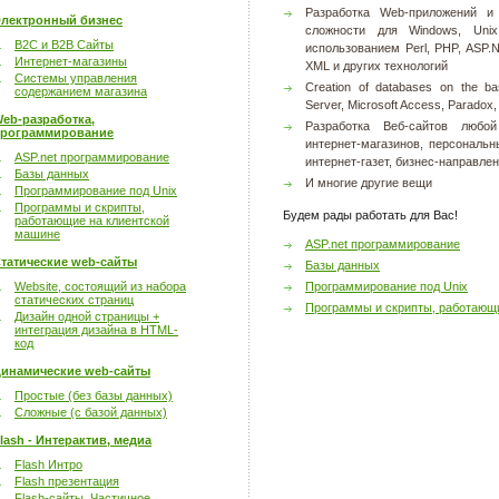
Разработка Web-приложений и
лектронный бизнес
сложности для Windows, Un
B2C и B2B Сайты
использованием Perl, PHP, ASP.
Интернет-магазины
XML и других технологий
Системы управления
Creation of databases on the ba
содержанием магазина
Server, Microsoft Access, Paradox
eb-разработка,
Разработка Веб-сайтов любой
рограммирование
интернет-магазинов, персональн
ASP.net программирование
интернет-газет, бизнес-направлен
Базы данных
И многие другие вещи
Программирование под Unix
Программы и скрипты,
Будем рады работать для Вас!
работающие на клиентской
машине
ASP.net программирование
татические web-сайты
Базы данных
Website, состоящий из набора
Программирование под Unix
статических страниц
Программы и скрипты, работающ
Дизайн одной страницы +
интеграция дизайна в HTML-
код
инамические web-сайты
Простые (без базы данных)
Сложные (с базой данных)
lash - Интерактив, медиа
Flash Интро
Flash презентация
Flash-сайты. Частичное