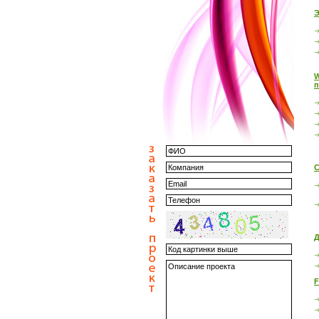
Э
W
п
С
Д
F