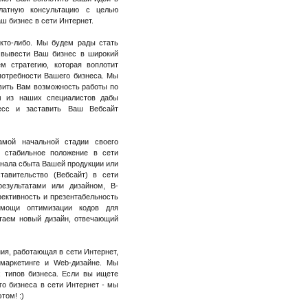
латную консультацию с целью
 бизнес в сети Интернет.
кто-либо. Мы будем рады стать
 вывести Ваш бизнес в широкий
ем стратегию, которая воплотит
потребности Вашего бизнеса. Мы
вить Вам возможность работы по
им из наших специалистов дабы
цесс и заставить Ваш Вебсайт
мой начальной стадии своего
 стабильное положение в сети
анала сбыта Вашей продукции или
тавительство (Вебсайт) в сети
результатами или дизайном, В-
ктивность и презентабельность
мощи оптимизации кодов для
отаем новый дизайн, отвечающий
ия, работающая в сети Интернет,
-маркетинге и Web-дизайне. Мы
 типов бизнеса. Если вы ищете
го бизнеса в сети Интернет - мы
том! :)