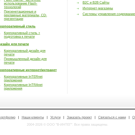
B2C и B2B Сайты
использование Flash-
технологий
Интернет-магазины
Презенетационные и
Системы управления содержание
рекламные материалы, CD-
презентации
орпоративный стиль
Корпоративный стиль +
подготовка к печати
изайн для печати
Корпоративный дизайн для
печати
Промышленный дизайн для
печати
орпоративные интернет/интранет
Корпоративные InTERnet
приложения
Корпоративные InTRAnet
приложения
ортфолио
|
Наши клиенты
|
Услуги
|
Заказать проект
|
Связаться с нами
|
О
2004-2026 © ООО "В-ИНТЕГ". Все права защищены.