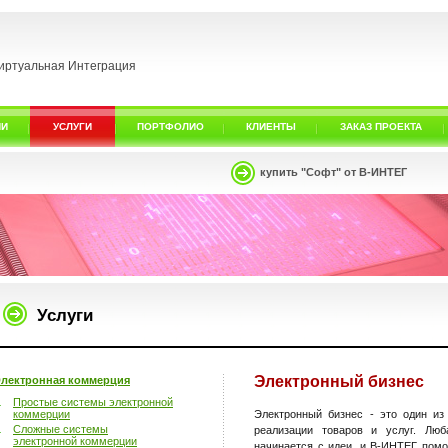
иртуальная Интеграция
ИИ
УСЛУГИ
ПОРТФОЛИО
КЛИЕНТЫ
ЗАКАЗ ПРОЕКТА
купить "Софт" от В-ИНТЕГ
Услуги
Электронный бизнес
лектронная коммерция
Простые системы электронной
коммерции
Электронный бизнес - это один и
Сложные системы
реализации товаров и услуг. Люб
электронной коммерции
начинается с идеи, и В-ИНТЕГ пом