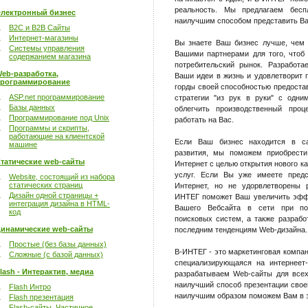
реальность. Мы предлагаем бесп
лектронный бизнес
наилучшим способом представить Ваш
B2C и B2B Сайты
Интернет-магазины
Вы знаете Ваш бизнес лучше, чем 
Системы управления
Вашими партнерами для того, чтоб
содержанием магазина
потребительский рынок. Разработа
eb-разработка,
Ваши идеи в жизнь и удовлетворит 
рограммирование
горды своей способностью предоста
ASP.net программирование
стратегии "из рук в руки" с одн
Базы данных
облегчить производственный про
Программирование под Unix
работать на Вас.
Программы и скрипты,
работающие на клиентской
Если Ваш бизнес находится в са
машине
развития, мы поможем приобрести
татические web-сайты
Интернет с целью открытия нового к
услуг. Если Вы уже имеете предс
Website, состоящий из набора
статических страниц
Интернет, но не удорвлетворены 
Дизайн одной страницы +
ИНТЕГ поможет Ваш увеличить эффе
интеграция дизайна в HTML-
Вашего Вебсайта в сети при по
код
поисковых систем, а также разраб
инамические web-сайты
последним тенденциям Web-дизайна.
Простые (без базы данных)
В-ИНТЕГ - это маркетинговая компан
Сложные (с базой данных)
специализирующаяся на интернеет
lash - Интерактив, медиа
разрабатываем Web-сайты для всех
наилучший способ презентации свое
Flash Интро
наилучшим образом поможем Вам в э
Flash презентация
Flash-сайты. Частичное