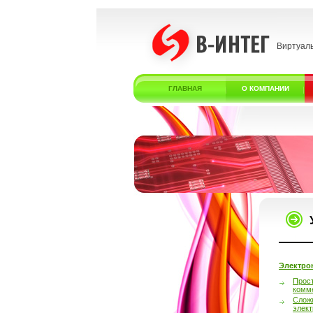
Виртуал
ГЛАВНАЯ
О КОМПАНИИ
Электро
Прос
комм
Слож
элек