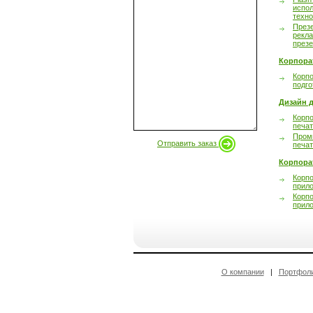
испол
техно
През
рекл
през
Корпора
Корпо
подго
Дизайн д
Корпо
печа
Пром
Отправить заказ
печа
Корпора
Корп
прил
Корп
прил
О компании
|
Портфол