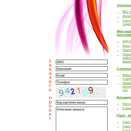
Электро
B2C 
Инте
Сист
соде
Web-раз
програм
ASP.n
Базы
Прог
Прог
работ
маши
Статиче
Websi
стати
Дизай
интег
код
Динамич
Прост
Сложн
Flash - 
Flash
Flash
Flash