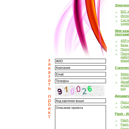
Электро
B2C 
Инте
Сист
соде
Web-раз
програм
ASP.n
Базы
Прог
Прог
работ
маши
Статиче
Websi
стати
Дизай
интег
код
Динамич
Прост
Сложн
Flash - 
Flash
Flash
Flash