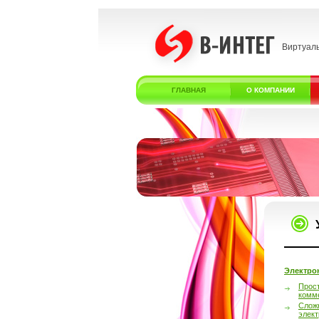
Виртуал
ГЛАВНАЯ
О КОМПАНИИ
Электро
Прос
комм
Слож
элек