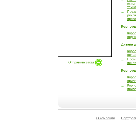
испол
техно
През
рекл
през
Корпора
Корпо
подго
Дизайн д
Корпо
печа
Пром
Отправить заказ
печа
Корпора
Корп
прил
Корп
прил
О компании
|
Портфол