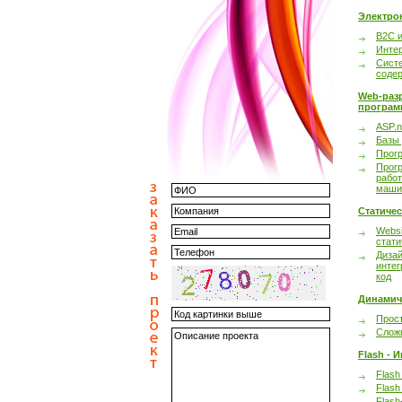
Электро
B2C 
Инте
Сист
соде
Web-раз
програм
ASP.n
Базы
Прог
Прог
работ
маши
Статиче
Websi
стати
Дизай
интег
код
Динамич
Прост
Сложн
Flash - 
Flash
Flash
Flash