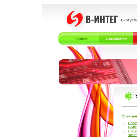
Виртуал
ГЛАВНАЯ
О КОМПАНИИ
Электро
Прос
комм
Слож
элек