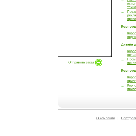
испол
техно
През
рекл
през
Корпора
Корпо
подго
Дизайн д
Корпо
печа
Пром
Отправить заказ
печа
Корпора
Корп
прил
Корп
прил
О компании
|
Портфол