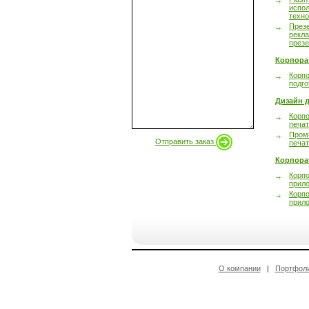
испол
техно
През
рекл
през
Корпора
Корпо
подго
Дизайн д
Корпо
печа
Пром
Отправить заказ
печа
Корпора
Корп
прил
Корп
прил
О компании
|
Портфол