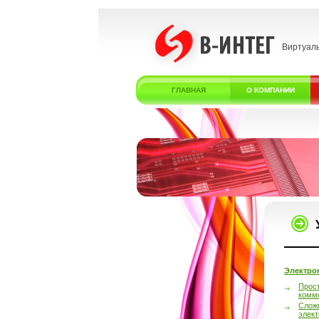
Виртуал
ГЛАВНАЯ
О КОМПАНИИ
Электро
Прос
комм
Слож
элек