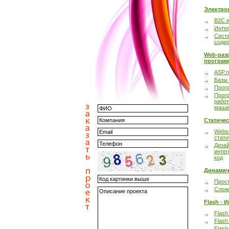
Электро
B2C 
Инте
Сист
соде
Web-раз
програм
ASP.n
Базы
Прог
Прог
работ
маши
Статиче
Websi
стати
Дизай
интег
код
Динамич
Прост
Сложн
Flash - 
Flash
Flash
Flash