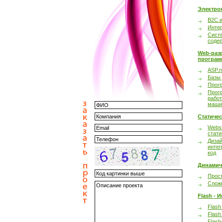
Электро
B2C 
Инте
Сист
соде
Web-раз
програм
ASP.n
Базы
Прог
Прог
работ
маши
Статиче
Websi
стати
Дизай
интег
код
Динамич
Прост
Сложн
Flash - 
Flash
Flash
Flash