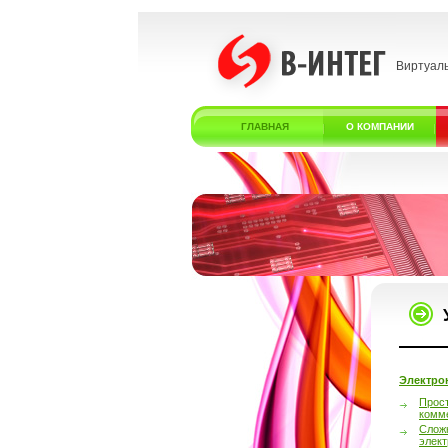
Виртуал
ГЛАВНАЯ
О КОМПАНИИ
Электро
Прос
комм
Слож
элек