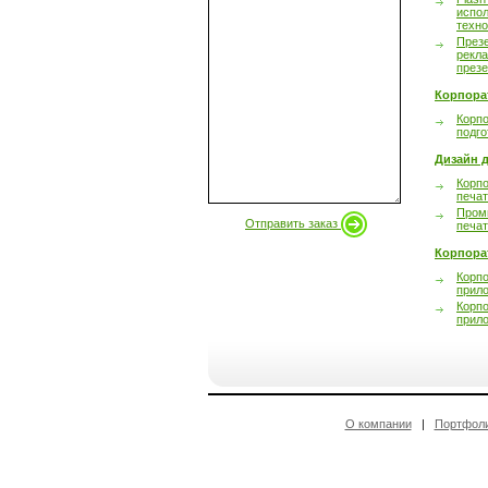
испол
техно
През
рекл
през
Корпора
Корпо
подго
Дизайн д
Корпо
печа
Пром
Отправить заказ
печа
Корпора
Корп
прил
Корп
прил
О компании
|
Портфол