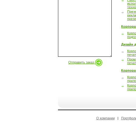
испол
техно
През
рекл
през
Корпора
Корпо
подго
Дизайн д
Корпо
печа
Пром
Отправить заказ
печа
Корпора
Корп
прил
Корп
прил
О компании
|
Портфол