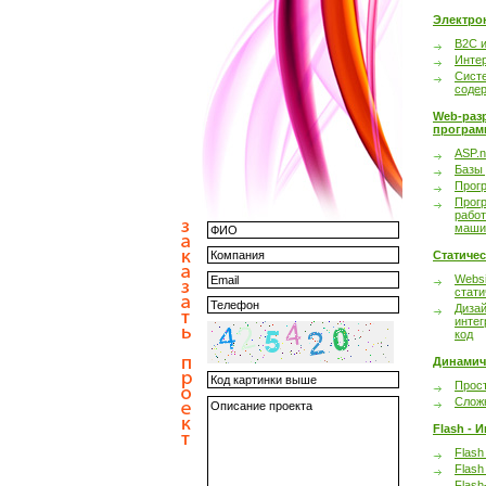
Электро
B2C 
Инте
Сист
соде
Web-раз
програм
ASP.n
Базы
Прог
Прог
работ
маши
Статиче
Websi
стати
Дизай
интег
код
Динамич
Прост
Сложн
Flash - 
Flash
Flash
Flash