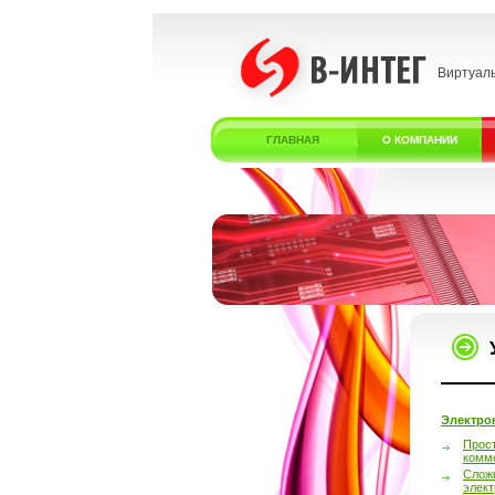
Виртуал
ГЛАВНАЯ
О КОМПАНИИ
Электро
Прос
комм
Слож
элек