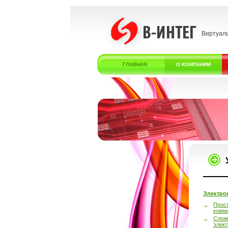
Виртуал
ГЛАВНАЯ
О КОМПАНИИ
Электро
Прос
комм
Слож
элек