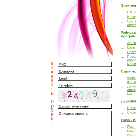
Электро
B2C 
Инте
Сист
соде
Web-раз
програм
ASP.n
Базы
Прог
Прог
работ
маши
Статиче
Websi
стати
Дизай
интег
код
Динамич
Прост
Сложн
Flash - 
Flash
Flash
Flash