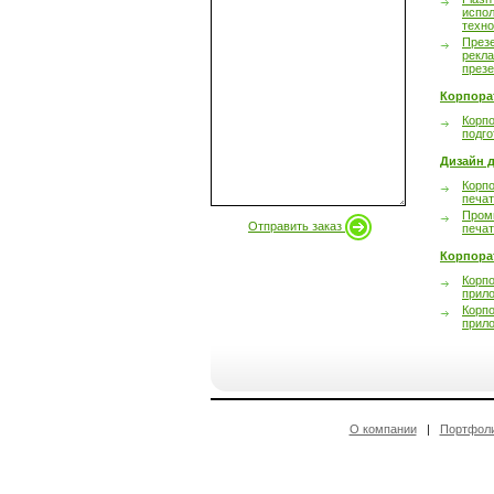
испол
техно
През
рекл
през
Корпора
Корпо
подго
Дизайн д
Корпо
печа
Пром
Отправить заказ
печа
Корпора
Корп
прил
Корп
прил
О компании
|
Портфол