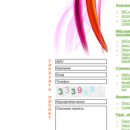
Электро
B2C 
Инте
Сист
соде
Web-раз
програм
ASP.n
Базы
Прог
Прог
работ
маши
Статиче
Websi
стати
Дизай
интег
код
Динамич
Прост
Сложн
Flash - 
Flash
Flash
Flash