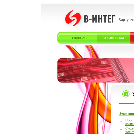
Виртуал
ГЛАВНАЯ
О КОМПАНИИ
Электро
Прос
комм
Слож
элек