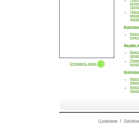
испол
техно
През
рекл
през
Корпора
Корпо
подго
Дизайн д
Корпо
печа
Пром
Отправить заказ
печа
Корпора
Корп
прил
Корп
прил
О компании
|
Портфол