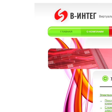
Виртуал
ГЛАВНАЯ
О КОМПАНИИ
Электро
Прос
комм
Слож
элек