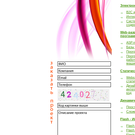
Электро
B2C 
Инте
Сист
соде
Web-раз
програм
ASP.n
Базы
Прог
Прог
работ
маши
Статиче
Websi
стати
Дизай
интег
код
Динамич
Прост
Сложн
Flash - 
Flash
Flash
Flash