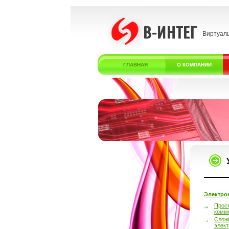
Виртуал
ГЛАВНАЯ
О КОМПАНИИ
Электро
Прос
комм
Слож
элек