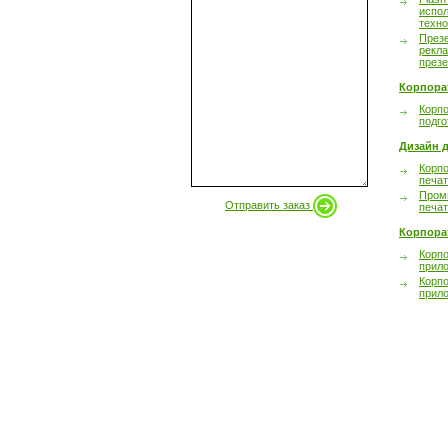
испол
техно
През
рекл
през
Корпора
Корпо
подго
Дизайн д
Корпо
печа
Пром
Отправить заказ
печа
Корпора
Корп
прил
Корп
прил