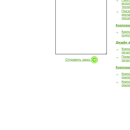
испол
техно
През
рекл
през
Корпора
Корпо
подго
Дизайн д
Корпо
печа
Пром
Отправить заказ
печа
Корпора
Корп
прил
Корп
прил