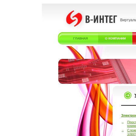
Виртуал
ГЛАВНАЯ
О КОМПАНИИ
Электро
Прос
комм
Слож
элек