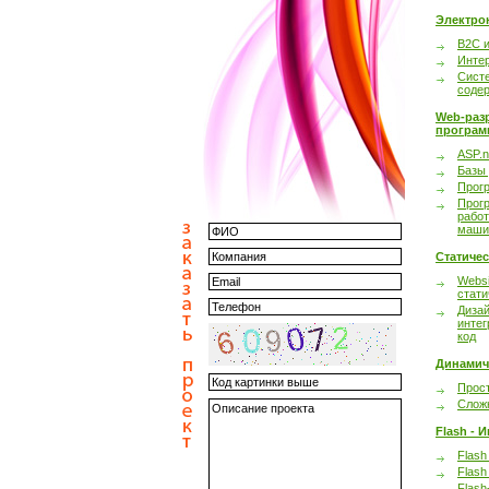
Электро
B2C 
Инте
Сист
соде
Web-раз
програм
ASP.n
Базы
Прог
Прог
работ
маши
Статиче
Websi
стати
Дизай
интег
код
Динамич
Прост
Сложн
Flash - 
Flash
Flash
Flash