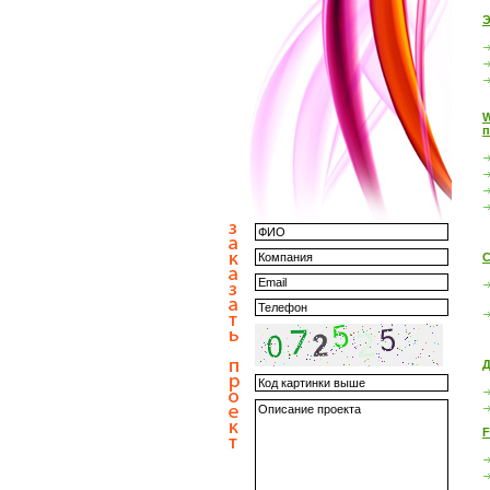
Э
W
п
С
Д
F