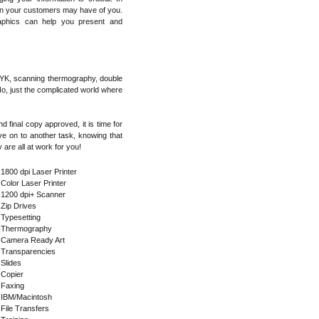
ion your customers may have of you.
raphics can help you present and
 CMYK, scanning thermography, double
 No, just the complicated world where
 final copy approved, it is time for
ve on to another task, knowing that
 are all at work for you!
 1800 dpi Laser Printer
 Color Laser Printer
 1200 dpi+ Scanner
 Zip Drives
 Typesetting
 Thermography
 Camera Ready Art
 Transparencies
 Slides
 Copier
 Faxing
 IBM/Macintosh
 File Transfers