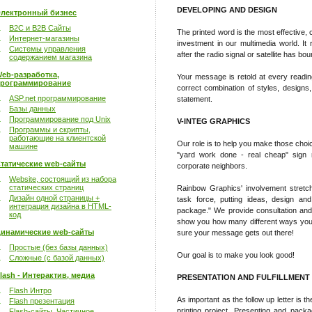
DEVELOPING AND DESIGN
лектронный бизнес
B2C и B2B Сайты
The printed word is the most effective, 
Интернет-магазины
investment in our multimedia world. It 
Системы управления
after the radio signal or satellite has bo
содержанием магазина
eb-разработка,
Your message is retold at every reading!
рограммирование
correct combination of styles, designs
ASP.net программирование
statement.
Базы данных
Программирование под Unix
V-INTEG GRAPHICS
Программы и скрипты,
работающие на клиентской
Our role is to help you make those cho
машине
"yard work done - real cheap" sign r
татические web-сайты
corporate neighbors.
Website, состоящий из набора
статических страниц
Rainbow Graphics' involvement stretc
Дизайн одной страницы +
task force, putting ideas, design and
интеграция дизайна в HTML-
package." We provide consultation an
код
show you how many different ways your
инамические web-сайты
sure your message gets out there!
Простые (без базы данных)
Our goal is to make you look good!
Сложные (с базой данных)
lash - Интерактив, медиа
PRESENTATION AND FULFILLMENT
Flash Интро
As important as the follow up letter is t
Flash презентация
printing project. Presenting and packag
Flash-сайты. Частичное