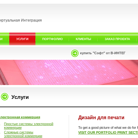
иртуальная Интеграция
ИИ
УСЛУГИ
ПОРТФОЛИО
КЛИЕНТЫ
ЗАКАЗ ПРОЕКТА
купить "Софт" от В-ИНТЕГ
Услуги
Дизайн для печати
лектронная коммерция
Простые системы электронной
коммерции
To get a good picture of what we do for P
Сложные системы
VISIT OUR PORTFOLIO PRINT SECT
электронной коммерции