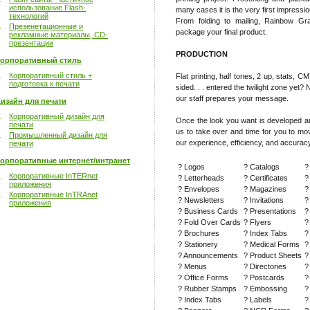
использование Flash-
many cases it is the very first impress
технологий
From folding to mailing, Rainbow G
Презенетационные и
package your final product.
рекламные материалы, CD-
презентации
PRODUCTION
орпоративный стиль
Корпоративный стиль +
Flat printing, half tones, 2 up, stats,
подготовка к печати
sided. . . entered the twilight zone yet?
our staff prepares your message.
изайн для печати
Корпоративный дизайн для
Once the look you want is developed and
печати
us to take over and time for you to mo
Промышленный дизайн для
our experience, efficiency, and accuracy
печати
орпоративные интернет/интранет
? Logos
? Catalogs
?
Корпоративные InTERnet
? Letterheads
? Certificates
?
приложения
? Envelopes
? Magazines
?
Корпоративные InTRAnet
? Newsletters
? Invitations
?
приложения
? Business Cards
? Presentations
?
? Fold Over Cards
? Flyers
?
? Brochures
? Index Tabs
?
? Stationery
? Medical Forms
?
? Announcements
? Product Sheets
?
? Menus
? Directories
?
? Office Forms
? Postcards
?
? Rubber Stamps
? Embossing
?
? Index Tabs
? Labels
?