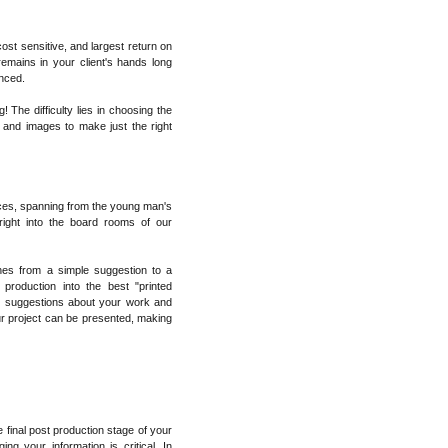
cost sensitive, and largest return on
remains in your client's hands long
unced.
 The difficulty lies in choosing the
, and images to make just the right
ices, spanning from the young man's
ight into the board rooms of our
hes from a simple suggestion to a
 production into the best "printed
d suggestions about your work and
 project can be presented, making
he final post production stage of your
ing your information is critical. In