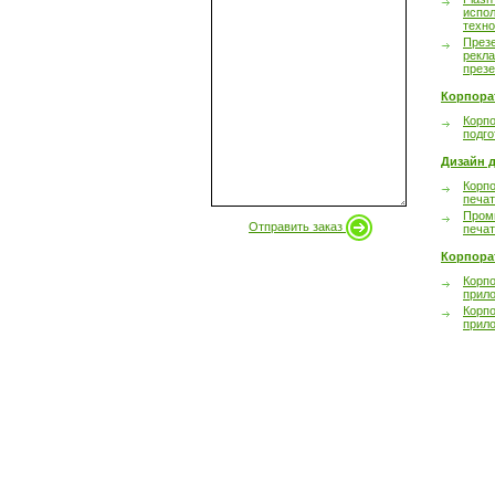
испол
техно
През
рекл
през
Корпора
Корпо
подго
Дизайн д
Корпо
печа
Пром
Отправить заказ
печа
Корпора
Корп
прил
Корп
прил