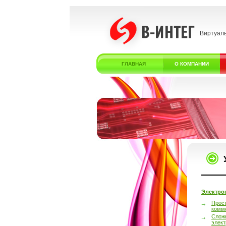
Виртуал
ГЛАВНАЯ
О КОМПАНИИ
Электро
Прос
комм
Слож
элек