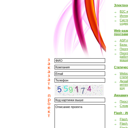
Электро
B2C 
Инте
Сист
соде
Web-раз
програм
ASP.n
Базы
Прог
Прог
работ
маши
Статиче
Websi
стати
Дизай
интег
код
Динамич
Прост
Сложн
Flash - 
Flash
Flash
Flash