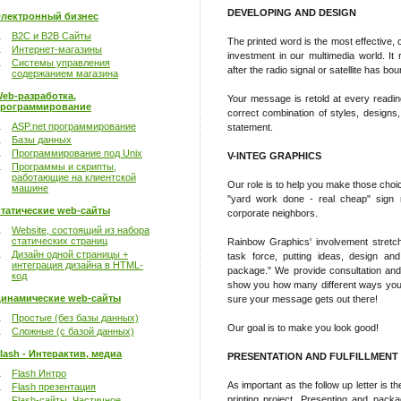
DEVELOPING AND DESIGN
лектронный бизнес
B2C и B2B Сайты
The printed word is the most effective, 
Интернет-магазины
investment in our multimedia world. It 
Системы управления
after the radio signal or satellite has bo
содержанием магазина
eb-разработка,
Your message is retold at every reading!
рограммирование
correct combination of styles, designs
ASP.net программирование
statement.
Базы данных
Программирование под Unix
V-INTEG GRAPHICS
Программы и скрипты,
работающие на клиентской
Our role is to help you make those cho
машине
"yard work done - real cheap" sign r
татические web-сайты
corporate neighbors.
Website, состоящий из набора
статических страниц
Rainbow Graphics' involvement stretc
Дизайн одной страницы +
task force, putting ideas, design and
интеграция дизайна в HTML-
package." We provide consultation an
код
show you how many different ways your
инамические web-сайты
sure your message gets out there!
Простые (без базы данных)
Our goal is to make you look good!
Сложные (с базой данных)
lash - Интерактив, медиа
PRESENTATION AND FULFILLMENT
Flash Интро
As important as the follow up letter is t
Flash презентация
printing project. Presenting and packag
Flash-сайты. Частичное