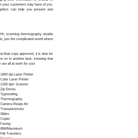
ion your customers may have of you.
raphics can help you present and
 CMYK, scanning thermography, double
 No, just the complicated world where
 final copy approved, it is time for
ve on to another task, knowing that
 are all at work for you!
 1800 dpi Laser Printer
 Color Laser Printer
 1200 dpi+ Scanner
 Zip Drives
 Typesetting
 Thermography
 Camera Ready Art
 Transparencies
 Slides
 Copier
 Faxing
 IBM/Macintosh
 File Transfers