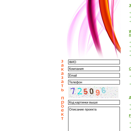
Э
W
п
С
Д
F