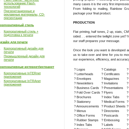
использование Flash-
many cases it is the very first impress
технологий
From folding to mailing, Rainbow G
Презенетационные и
package your final product.
рекламные материалы, CD-
презентации
PRODUCTION
орпоративный стиль
Корпоративный стиль +
Flat printing, half tones, 2 up, stats,
подготовка к печати
sided. . . entered the twilight zone yet?
our staff prepares your message.
изайн для печати
Корпоративный дизайн для
Once the look you want is developed and
печати
us to take over and time for you to mo
Промышленный дизайн для
our experience, efficiency, and accuracy
печати
орпоративные интернет/интранет
? Logos
? Catalogs
?
Корпоративные InTERnet
? Letterheads
? Certificates
?
приложения
? Envelopes
? Magazines
?
Корпоративные InTRAnet
? Newsletters
? Invitations
?
приложения
? Business Cards
? Presentations
?
? Fold Over Cards
? Flyers
?
? Brochures
? Index Tabs
?
? Stationery
? Medical Forms
?
? Announcements
? Product Sheets
?
? Menus
? Directories
?
? Office Forms
? Postcards
?
? Rubber Stamps
? Embossing
?
? Index Tabs
? Labels
?