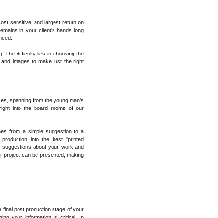
cost sensitive, and largest return on
remains in your client's hands long
unced.
 The difficulty lies in choosing the
, and images to make just the right
ices, spanning from the young man's
ight into the board rooms of our
hes from a simple suggestion to a
 production into the best "printed
d suggestions about your work and
 project can be presented, making
he final post production stage of your
ing your information is critical. In