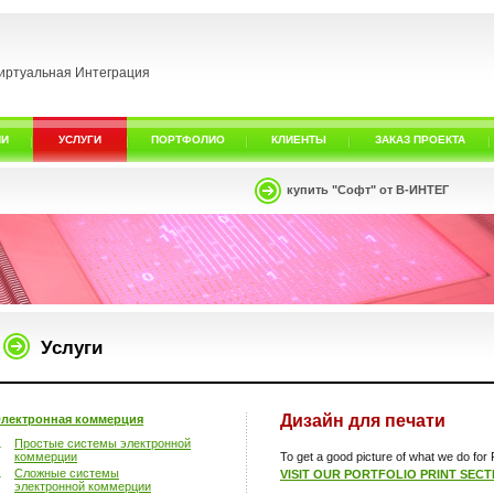
иртуальная Интеграция
ИИ
УСЛУГИ
ПОРТФОЛИО
КЛИЕНТЫ
ЗАКАЗ ПРОЕКТА
купить "Софт" от В-ИНТЕГ
Услуги
Дизайн для печати
лектронная коммерция
Простые системы электронной
коммерции
To get a good picture of what we do for P
Сложные системы
VISIT OUR PORTFOLIO PRINT SECT
электронной коммерции