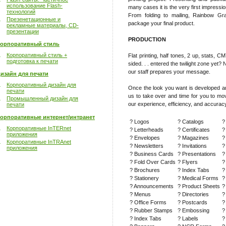
использование Flash-
many cases it is the very first impress
технологий
From folding to mailing, Rainbow G
Презенетационные и
package your final product.
рекламные материалы, CD-
презентации
PRODUCTION
орпоративный стиль
Корпоративный стиль +
Flat printing, half tones, 2 up, stats,
подготовка к печати
sided. . . entered the twilight zone yet?
our staff prepares your message.
изайн для печати
Корпоративный дизайн для
Once the look you want is developed and
печати
us to take over and time for you to mo
Промышленный дизайн для
our experience, efficiency, and accuracy
печати
орпоративные интернет/интранет
? Logos
? Catalogs
?
Корпоративные InTERnet
? Letterheads
? Certificates
?
приложения
? Envelopes
? Magazines
?
Корпоративные InTRAnet
? Newsletters
? Invitations
?
приложения
? Business Cards
? Presentations
?
? Fold Over Cards
? Flyers
?
? Brochures
? Index Tabs
?
? Stationery
? Medical Forms
?
? Announcements
? Product Sheets
?
? Menus
? Directories
?
? Office Forms
? Postcards
?
? Rubber Stamps
? Embossing
?
? Index Tabs
? Labels
?