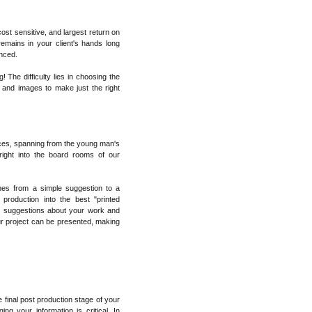
cost sensitive, and largest return on
remains in your client's hands long
unced.
 The difficulty lies in choosing the
, and images to make just the right
ices, spanning from the young man's
ight into the board rooms of our
hes from a simple suggestion to a
 production into the best "printed
d suggestions about your work and
 project can be presented, making
he final post production stage of your
ing your information is critical. In