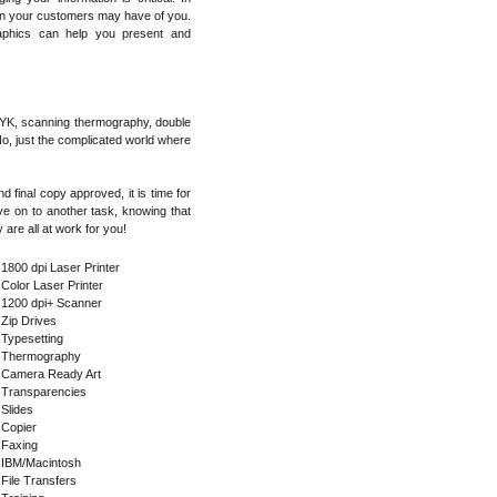
ion your customers may have of you.
raphics can help you present and
 CMYK, scanning thermography, double
 No, just the complicated world where
 final copy approved, it is time for
ve on to another task, knowing that
 are all at work for you!
 1800 dpi Laser Printer
 Color Laser Printer
 1200 dpi+ Scanner
 Zip Drives
 Typesetting
 Thermography
 Camera Ready Art
 Transparencies
 Slides
 Copier
 Faxing
 IBM/Macintosh
 File Transfers