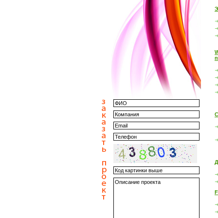
Э
W
п
С
Д
F