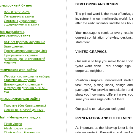
DEVELOPING AND DESIGN
лектронный бизнес
B2C и B2B Сайты
The printed word is the most effective, 
Интернет-магазины
investment in our multimedia world. It 
Системы управления
after the radio signal or satellite has bo
содержанием магазина
eb-разработка,
Your message is retold at every reading!
рограммирование
correct combination of styles, designs
ASP.net программирование
statement.
Базы данных
Программирование под Unix
V-INTEG GRAPHICS
Программы и скрипты,
работающие на клиентской
Our role is to help you make those cho
машине
"yard work done - real cheap" sign r
татические web-сайты
corporate neighbors.
Website, состоящий из набора
статических страниц
Rainbow Graphics' involvement stretc
Дизайн одной страницы +
task force, putting ideas, design and
интеграция дизайна в HTML-
package." We provide consultation an
код
show you how many different ways your
инамические web-сайты
sure your message gets out there!
Простые (без базы данных)
Our goal is to make you look good!
Сложные (с базой данных)
lash - Интерактив, медиа
PRESENTATION AND FULFILLMENT
Flash Интро
As important as the follow up letter is t
Flash презентация
printing project. Presenting and packag
Flash-сайты. Частичное