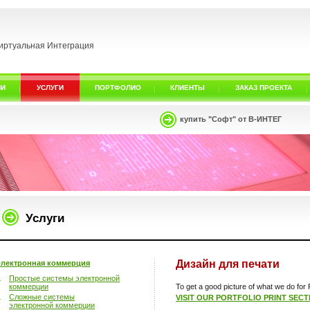
иртуальная Интеграция
ИИ
УСЛУГИ
ПОРТФОЛИО
КЛИЕНТЫ
ЗАКАЗ ПРОЕКТА
купить "Софт" от В-ИНТЕГ
Услуги
Дизайн для печати
лектронная коммерция
Простые системы электронной
коммерции
To get a good picture of what we do for P
Сложные системы
VISIT OUR PORTFOLIO PRINT SECT
электронной коммерции