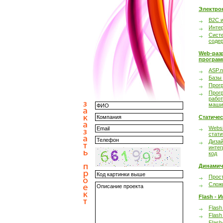
Электро
B2C 
Инте
Сист
соде
Web-раз
програм
ASP.n
Базы
Прог
Прог
работ
маши
Статиче
Websi
стати
Дизай
интег
код
Динамич
Прост
Сложн
Flash - 
Flash
Flash
Flash