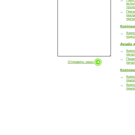
испол
техно
През
рекл
през
Корпора
Корпо
подго
Дизайн д
Корпо
печа
Пром
Отправить заказ
печа
Корпора
Корп
прил
Корп
прил