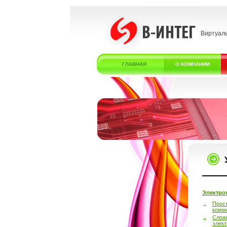
Виртуал
ГЛАВНАЯ
О КОМПАНИИ
Электро
Прос
комм
Слож
элек