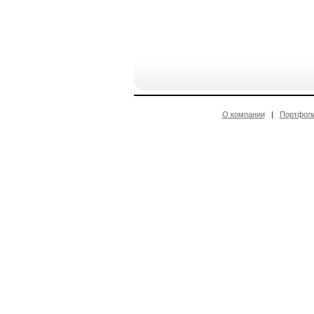
О компании
|
Портфол