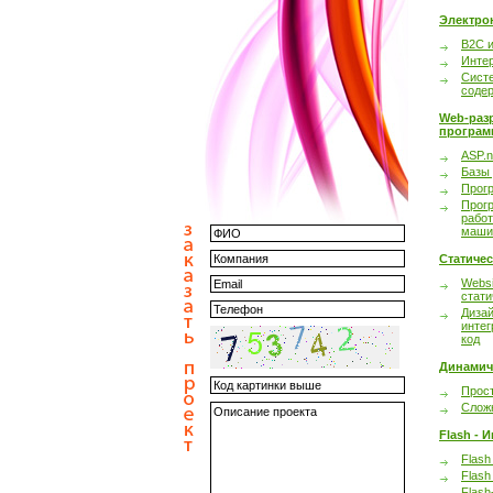
Электро
B2C 
Инте
Сист
соде
Web-раз
програм
ASP.n
Базы
Прог
Прог
работ
маши
Статиче
Websi
стати
Дизай
интег
код
Динамич
Прост
Сложн
Flash - 
Flash
Flash
Flash