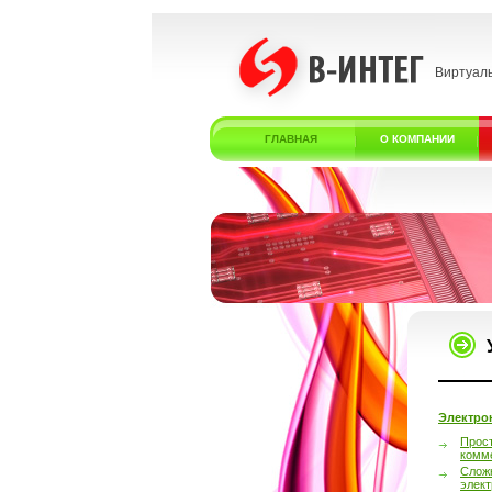
Виртуал
ГЛАВНАЯ
О КОМПАНИИ
Электро
Прос
комм
Слож
элек