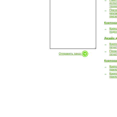
испол
техно
През
рекл
през
Корпора
Корпо
подго
Дизайн д
Корпо
печа
Пром
Отправить заказ
печа
Корпора
Корп
прил
Корп
прил