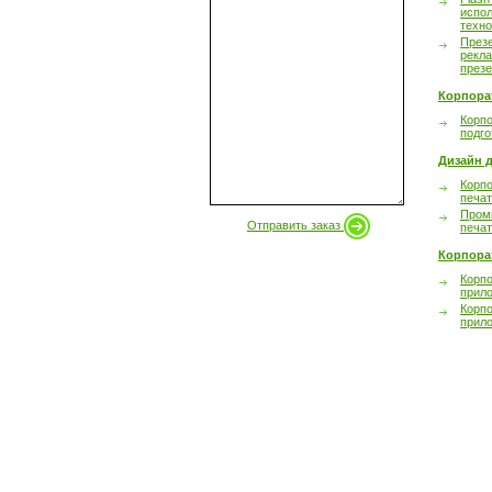
испол
техно
През
рекл
през
Корпора
Корпо
подго
Дизайн д
Корпо
печа
Пром
Отправить заказ
печа
Корпора
Корп
прил
Корп
прил