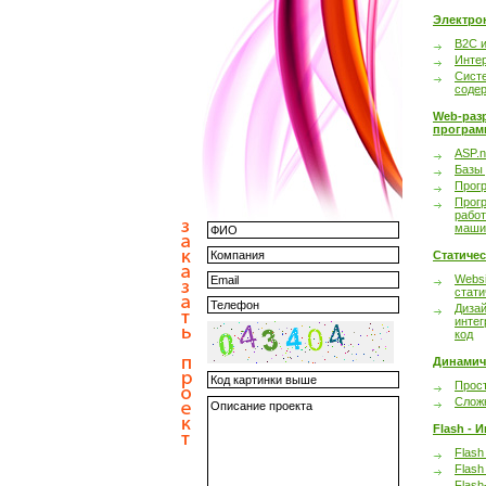
Электро
B2C 
Инте
Сист
соде
Web-раз
програм
ASP.n
Базы
Прог
Прог
работ
маши
Статиче
Websi
стати
Дизай
интег
код
Динамич
Прост
Сложн
Flash - 
Flash
Flash
Flash