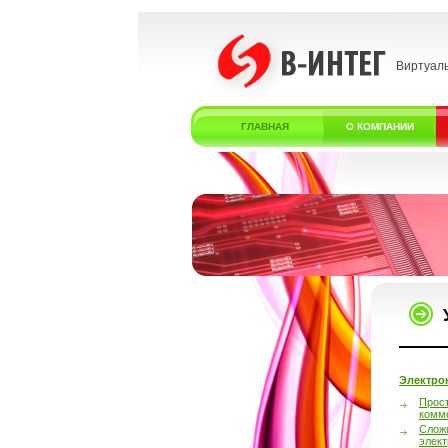
Виртуал
ГЛАВНАЯ
О КОМПАНИИ
Электро
Прос
комм
Слож
элек