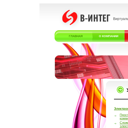
Виртуал
ГЛАВНАЯ
О КОМПАНИИ
Электро
Прос
комм
Слож
элек