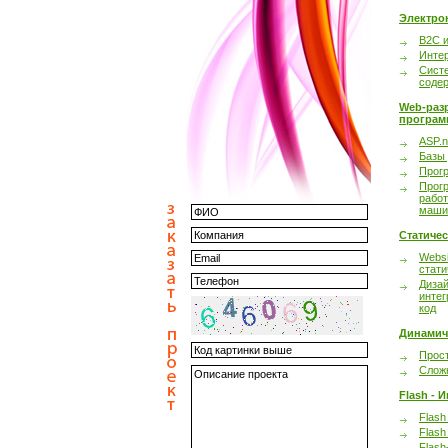
Электро
B2C 
Инте
Сист
соде
Web-раз
програм
ASP.n
Базы
Прог
Прог
работ
маши
Статиче
Websi
стати
Дизай
интег
код
Динамич
Прост
Сложн
Flash - 
Flash
Flash
Flash