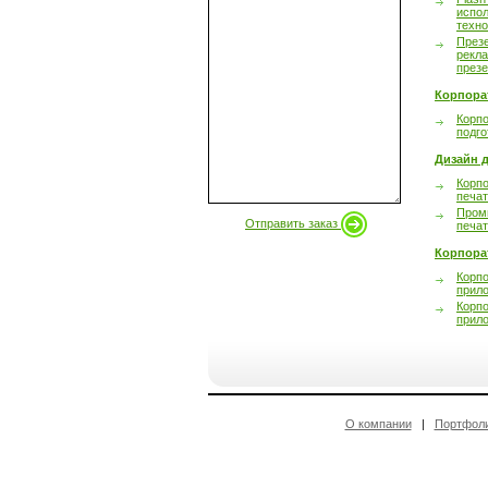
испол
техно
През
рекл
през
Корпора
Корпо
подго
Дизайн д
Корпо
печа
Пром
Отправить заказ
печа
Корпора
Корп
прил
Корп
прил
О компании
|
Портфол