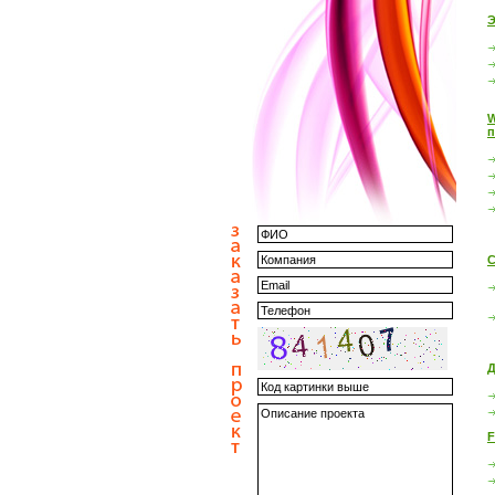
Э
W
п
С
Д
F