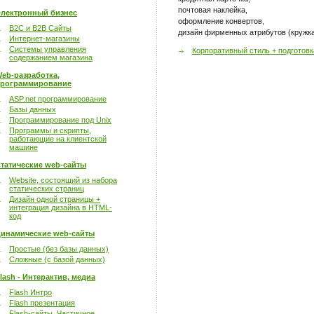
почтовая наклейка,
лектронный бизнес
оформление конвертов,
B2C и B2B Сайты
дизайн фирменных атрибутов (кружка,
Интернет-магазины
Системы управления
Корпоративный стиль + подготовк
содержанием магазина
eb-разработка,
рограммирование
ASP.net программирование
Базы данных
Программирование под Unix
Программы и скрипты,
работающие на клиентской
машине
татические web-сайты
Website, состоящий из набора
статических страниц
Дизайн одной страницы +
интеграция дизайна в HTML-
код
инамические web-сайты
Простые (без базы данных)
Сложные (с базой данных)
lash - Интерактив, медиа
Flash Интро
Flash презентация
Flash-сайты. Частичное