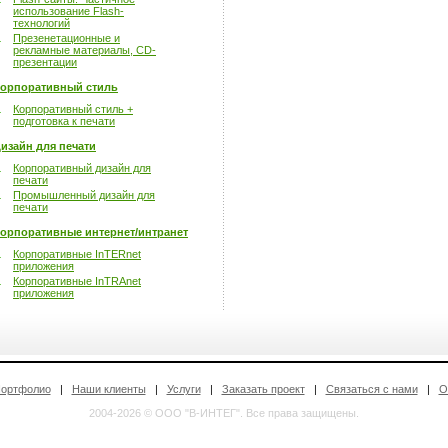
использование Flash-
технологий
Презенетационные и
рекламные материалы, CD-
презентации
орпоративный стиль
Корпоративный стиль +
подготовка к печати
изайн для печати
Корпоративный дизайн для
печати
Промышленный дизайн для
печати
орпоративные интернет/интранет
Корпоративные InTERnet
приложения
Корпоративные InTRAnet
приложения
ортфолио
|
Наши клиенты
|
Услуги
|
Заказать проект
|
Связаться с нами
|
О
2004-2026 © ООО "В-ИНТЕГ". Все права защищены.