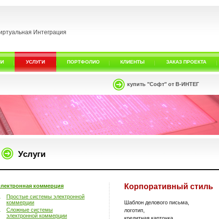
иртуальная Интеграция
ИИ
УСЛУГИ
ПОРТФОЛИО
КЛИЕНТЫ
ЗАКАЗ ПРОЕКТА
купить "Софт" от В-ИНТЕГ
Услуги
Корпоративный стиль
лектронная коммерция
Простые системы электронной
коммерции
Шаблон делового письма,
Сложные системы
логотип,
электронной коммерции
кредитная карточка,