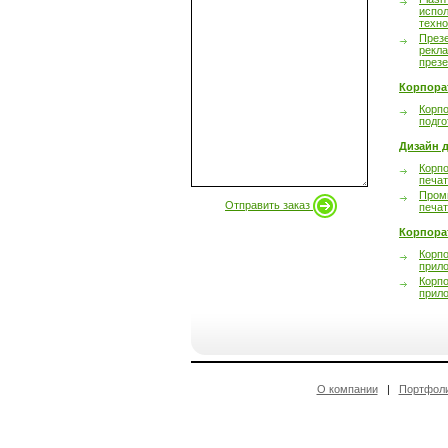
испол
техно
През
рекл
през
Корпора
Корпо
подго
Дизайн д
Корпо
печа
Пром
Отправить заказ
печа
Корпора
Корп
прил
Корп
прил
О компании
|
Портфол