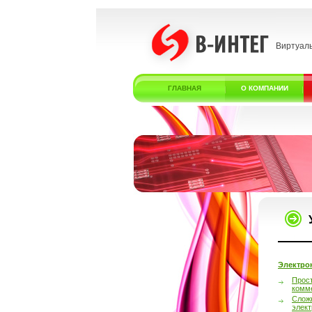
Виртуал
ГЛАВНАЯ
О КОМПАНИИ
Электро
Прос
комм
Слож
элек