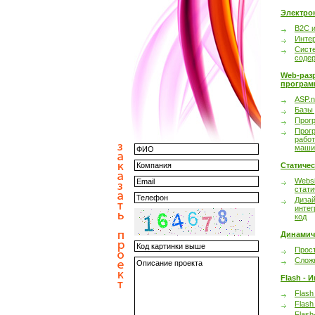
Электро
B2C 
Инте
Сист
соде
Web-раз
програм
ASP.n
Базы
Прог
Прог
работ
маши
Статиче
Websi
стати
Дизай
интег
код
Динамич
Прост
Сложн
Flash - 
Flash
Flash
Flash