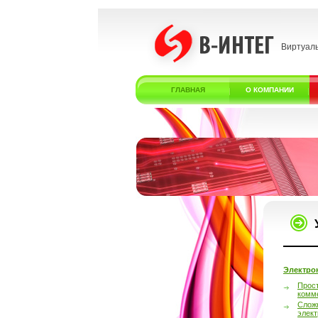
Виртуал
ГЛАВНАЯ
О КОМПАНИИ
Электро
Прос
комм
Слож
элек