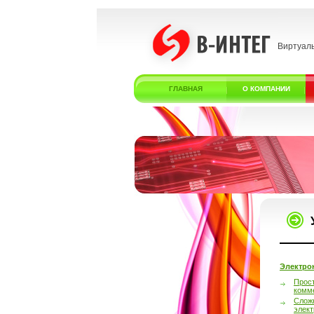
Виртуал
ГЛАВНАЯ
О КОМПАНИИ
Электро
Прос
комм
Слож
элек