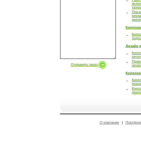
испол
техно
През
рекл
през
Корпора
Корпо
подго
Дизайн д
Корпо
печа
Пром
Отправить заказ
печа
Корпора
Корп
прил
Корп
прил
О компании
|
Портфол