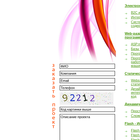
Электро
B2C 
Инте
Сист
соде
Web-раз
програм
ASP.n
Базы
Прог
Прог
работ
маши
Статиче
Websi
стати
Дизай
интег
код
Динамич
Прост
Сложн
Flash - 
Flash
Flash
Flash