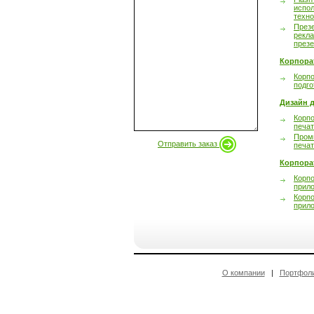
испол
техно
През
рекл
през
Корпора
Корпо
подго
Дизайн д
Корпо
печа
Пром
Отправить заказ
печа
Корпора
Корп
прил
Корп
прил
О компании
|
Портфол