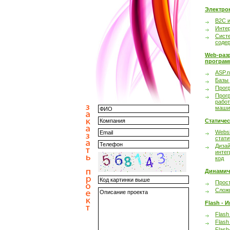
Электро
B2C 
Инте
Сист
соде
Web-раз
програм
ASP.n
Базы
Прог
Прог
работ
маши
Статиче
Websi
стати
Дизай
интег
код
Динамич
Прост
Сложн
Flash - 
Flash
Flash
Flash