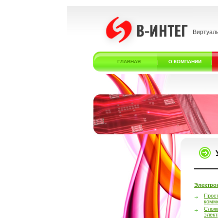
Виртуал
ГЛАВНАЯ
О КОМПАНИИ
Электро
Прос
комм
Слож
элек