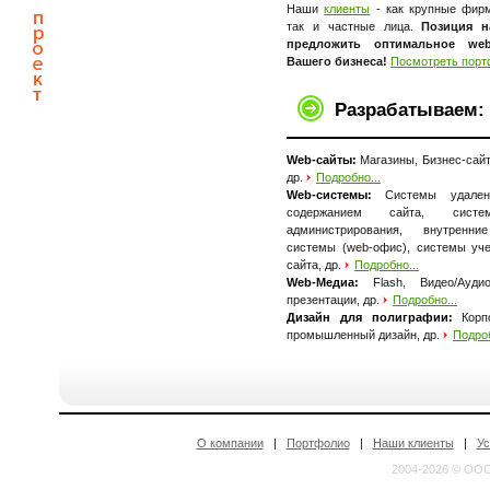
Наши
клиенты
- как крупные фирм
так и частные лица.
Позиция н
предложить оптимальное we
Вашего бизнеса!
Посмотреть порт
Разрабатываем:
Web-сайты:
Магазины, Бизнес-сай
др.
Подробно...
Web-системы:
Системы удаленн
содержанием сайта, систе
администрирования, внутренни
системы (web-офис), системы уч
сайта, др.
Подробно...
Web-Медиа:
Flash, Видео/Ауд
презентации, др.
Подробно...
Дизайн для полиграфии:
Корпо
промышленный дизайн, др.
Подроб
О компании
|
Портфолио
|
Наши клиенты
|
Ус
2004-2026 © ООО