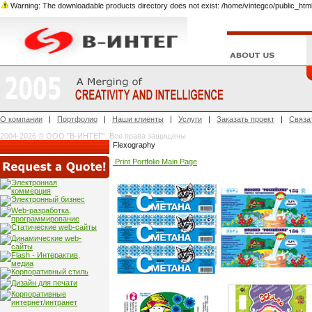
Warning: The downloadable products directory does not exist: /home/vintegco/public_html/do
О компании
|
Портфолио
|
Наши клиенты
|
Услуги
|
Заказать проект
|
Связа
2004-2026 © ООО "В-ИНТЕГ". Все права защищены.
Flexography
Print Portfolio Main Page