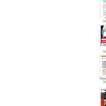
По
По
Fore
По