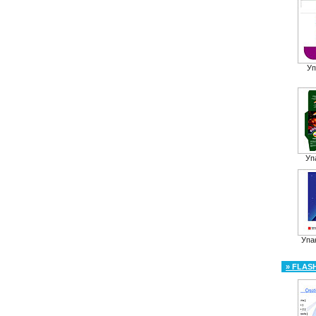
Уп
Уп
Упа
» FLAS