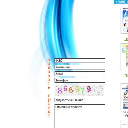
» WEB-
По
По
Рыно
A