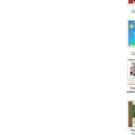
По
По
Ко
комп
Hu
По