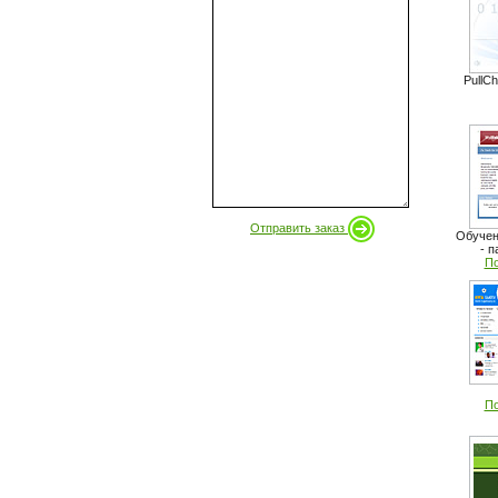
PullC
Отправить заказ
Обучен
- п
По
По