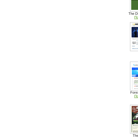
The D
По
Fore
По
The