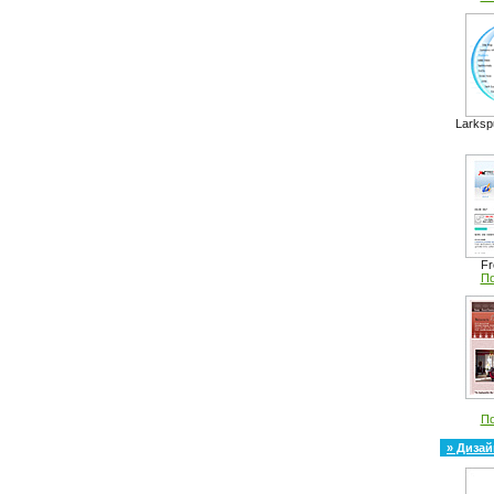
Larksp
Fr
По
По
» Дизай