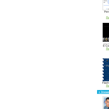
Pers
По
E-Cod
По
Flash
По
» Элем