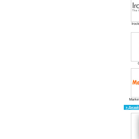
Iroc
Market
» Дизай