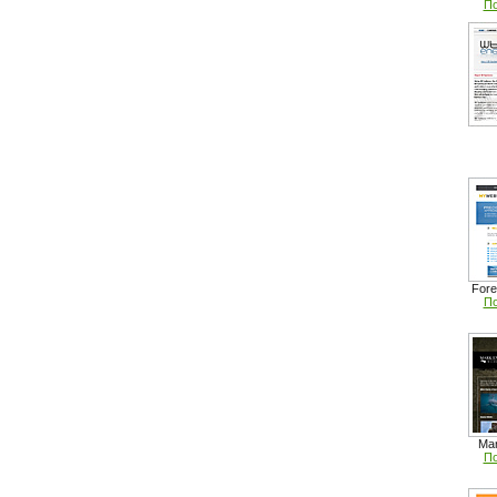
По
Fore
По
Ma
По