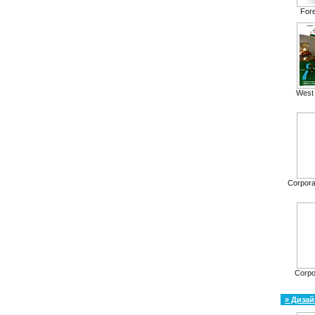
For
West 
Corpora
Corpo
» Дизай