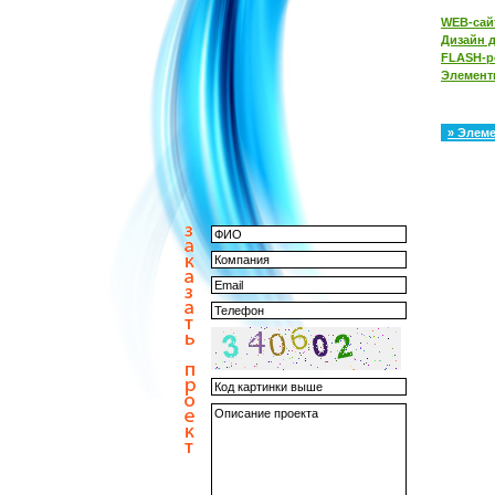
WEB-сай
Дизайн д
FLASH-р
Элемент
» Элем