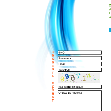
W
Д
Э