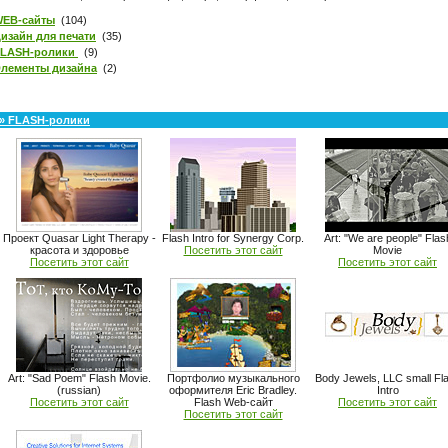
EB-сайты
(104)
изайн для печати
(35)
FLASH-ролики
(9)
лементы дизайна
(2)
» FLASH-ролики
Проект Quasar Light Therapy -
Flash Intro for Synergy Corp.
Art: "We are people" Flas
красота и здоровье
Посетить этот сайт
Movie
Посетить этот сайт
Посетить этот сайт
Art: "Sad Poem" Flash Movie.
Портфолио музыкального
Body Jewels, LLC small Fl
(russian)
оформителя Eric Bradley.
Intro
Посетить этот сайт
Flash Web-сайт
Посетить этот сайт
Посетить этот сайт