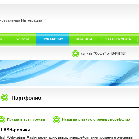
иртуальная Интеграция
ИИ
УСЛУГИ
ПОРТФОЛИО
КЛИЕНТЫ
ЗАКАЗ ПРОЕКТА
купить "Софт" от В-ИНТЕГ
Портфолио
Показать все проекты
Назад на главную страницу портфолио
FLASH-ролики
lash Web-сайты, Flash-презентации, интро, интерфейсы, анимированные элементы