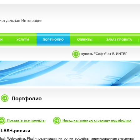
иртуальная Интеграция
ИИ
УСЛУГИ
ПОРТФОЛИО
КЛИЕНТЫ
ЗАКАЗ ПРОЕКТА
купить "Софт" от В-ИНТЕГ
Портфолио
Показать все проекты
Назад на главную страницу портфолио
FLASH-ролики
lash Web-сайты, Flash-презентации, интро, интерфейсы, анимированные элементы