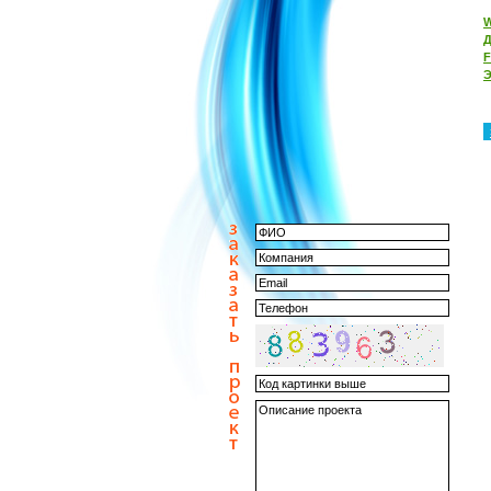
W
Д
Э