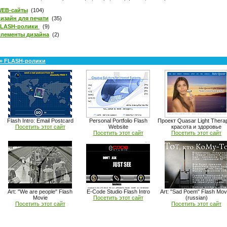
EB-сайты
(104)
изайн для печати
(35)
FLASH-ролики
(9)
лементы дизайна
(2)
» FLASH-ролики
Flash Intro: Email Postcard
Personal Portfolio Flash
Проект Quasar Light Thera
Посетить этот сайт
Website
красота и здоровье
Посетить этот сайт
Посетить этот сайт
Art: "We are people" Flash
E-Code Studio Flash Intro
Art: "Sad Poem" Flash Mov
Movie
Посетить этот сайт
(russian)
Посетить этот сайт
Посетить этот сайт