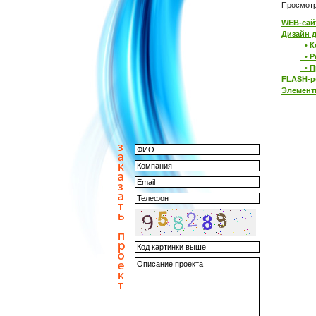
Просмотр
WEB-сай
Дизайн 
• К
• Р
• П
FLASH-р
Элемент