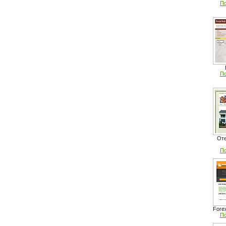
По
По
Оте
По
Fore
По