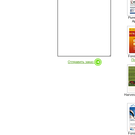
Рыно
A
Fore
По
Отправить заказ
Harvest
Fore