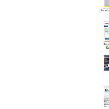
Robotr
Fore
По