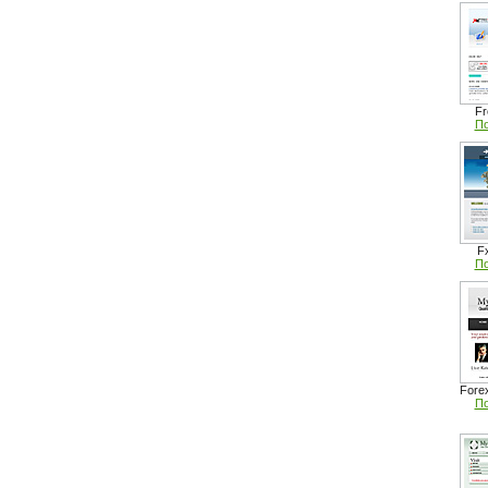
Fr
По
F
По
Fore
По