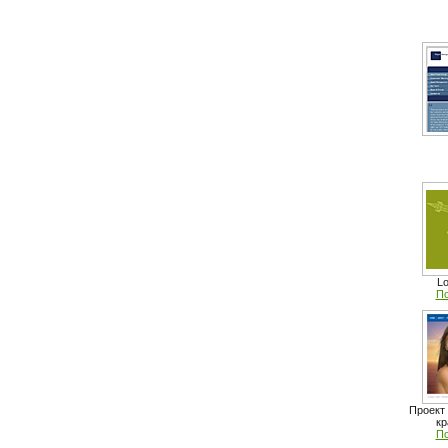
Lo
По
Проект 
кр
По