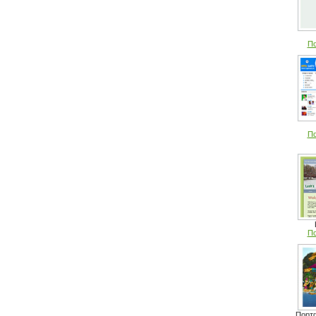
По
По
По
Порт