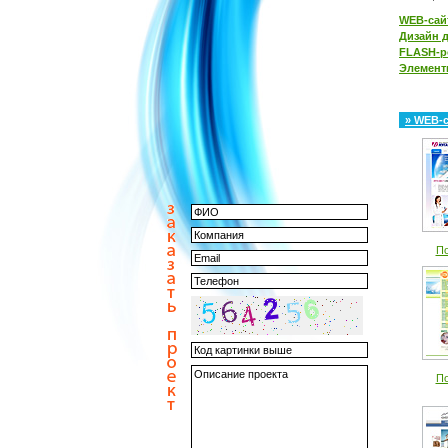
WEB-са
Дизайн д
FLASH-р
Элемент
» WEB-
По
По