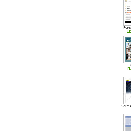
Fore
По
M
По
Сайт 