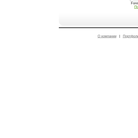
Fore
По
О компании
|
Портфол