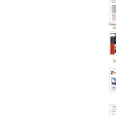
Fore
По
По