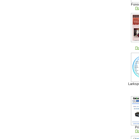
Fore
По
По
Larksp
Pr
По