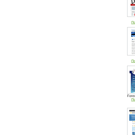
По
По
Fore
По