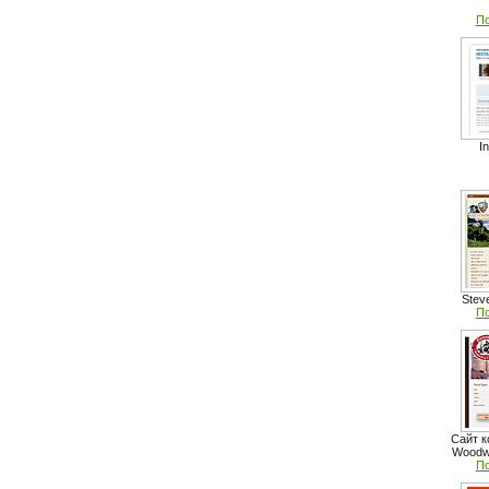
По
I
Stev
По
Сайт к
Woodwo
По