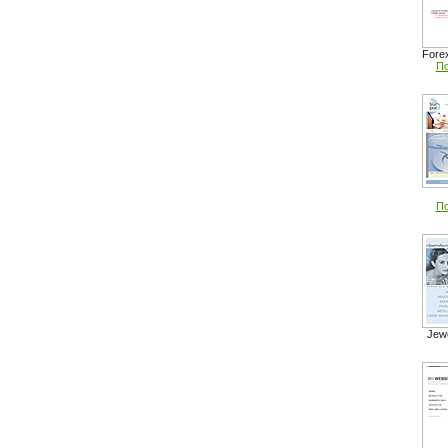
Fore
По
По
Jewe