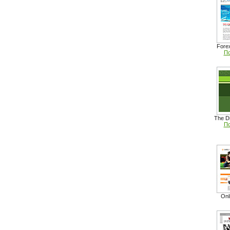
Fore
По
The D
По
Onl