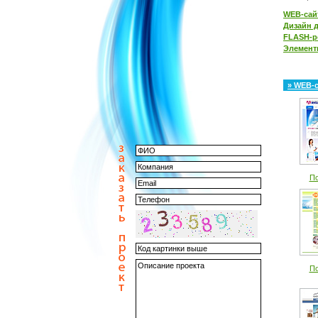
WEB-са
Дизайн д
FLASH-р
Элемент
» WEB-
По
По