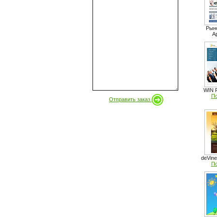
Рыно
A
WIN P
По
Отправить заказ
deVine
По