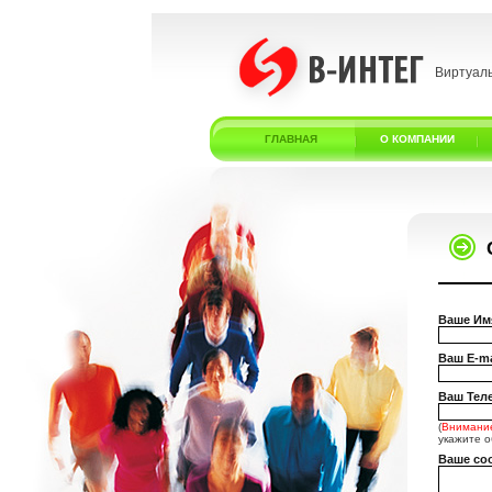
Виртуал
ГЛАВНАЯ
О КОМПАНИИ
Ваше Им
Ваш E-ma
Ваш Теле
(
Внимани
укажите о
Ваше со